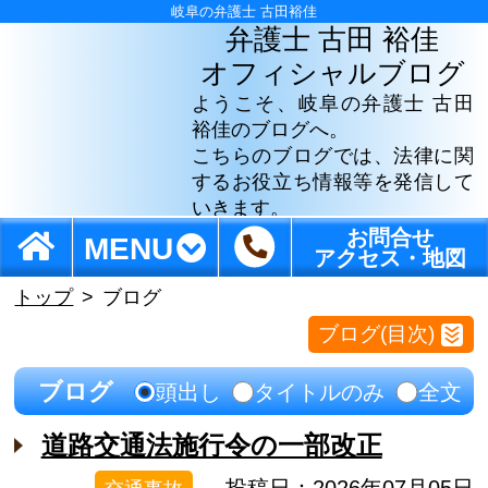
岐阜の弁護士 古田裕佳
弁護士 古田 裕佳
オフィシャルブログ
ようこそ、岐阜の弁護士 古田
裕佳のブログへ。
こちらのブログでは、法律に関
するお役立ち情報等を発信して
いきます。
お問合せ
MENU
アクセス・地図
トップ
ブログ
ブログ(目次)
ブログ
頭出し
タイトルのみ
全文
道路交通法施行令の一部改正