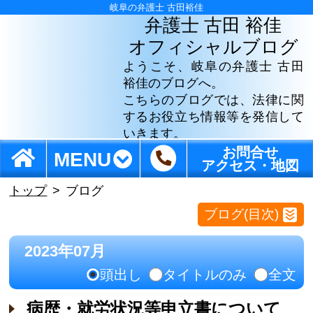
岐阜の弁護士 古田裕佳
弁護士 古田 裕佳
オフィシャルブログ
ようこそ、岐阜の弁護士 古田
裕佳のブログへ。
こちらのブログでは、法律に関
するお役立ち情報等を発信して
いきます。
お問合せ
MENU
アクセス・地図
トップ
ブログ
ブログ(目次)
2023年07月
頭出し
タイトルのみ
全文
病歴・就労状況等申立書について