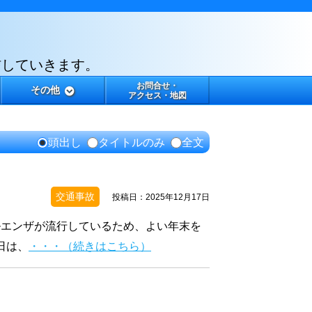
信していきます。
お問合せ・
その他
アクセス・地図
頭出し
タイトルのみ
全文
交通事故
投稿日：2025年12月17日
ルエンザが流行しているため、よい年末を
日は、
・・・（続きはこちら）