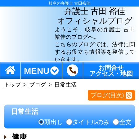
岐阜の弁護士 古田裕佳
弁護士 古田 裕佳
オフィシャルブログ
ようこそ、岐阜の弁護士 古田
裕佳のブログへ。
こちらのブログでは、法律に関
するお役立ち情報等を発信して
いきます。
お問合せ
MENU
アクセス・地図
トップ
ブログ
日常生活
ブログ(目次)
日常生活
頭出し
タイトルのみ
全文
健康